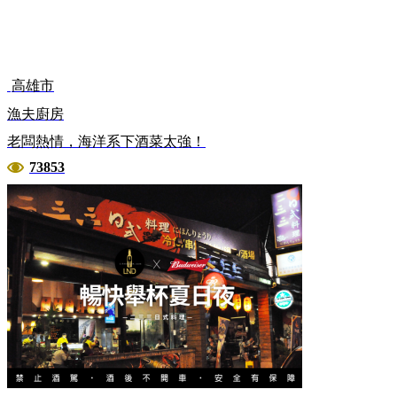
高雄市
漁夫廚房
老闆熱情，海洋系下酒菜太強！
73853