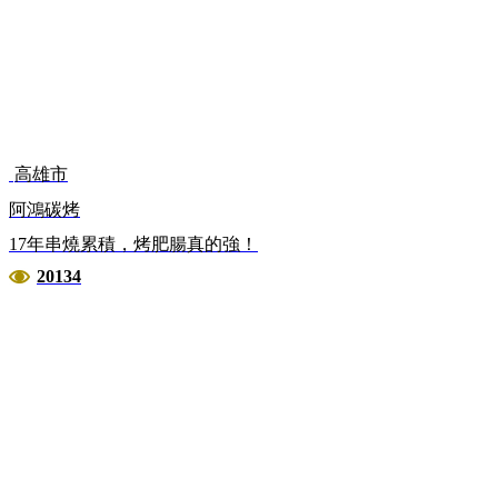
高雄市
阿鴻碳烤
17年串燒累積，烤肥腸真的強！
20134