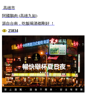
高雄市
阿國鵝肉 (高雄九如)
源自台南，吃飯喝酒都剛好 ！
25834