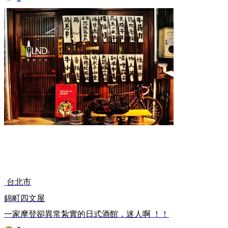
台北市
錦町四文屋
一家摩登卻異常紮實的日式酒館，迷人啊 ！！