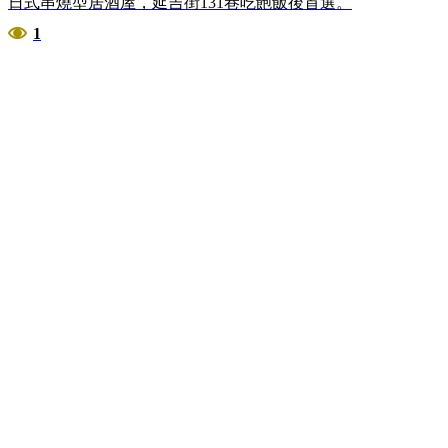
日式串燒型居酒屋，延吉街131巷吃飽飯後首選。
1