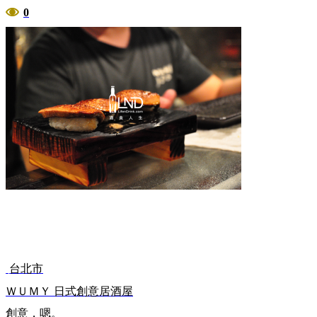
0
台北市
ＷＵＭＹ 日式創意居酒屋
創意，嗯。