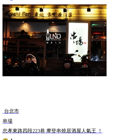
台北市
串場
忠孝東路四段223巷 摩登串燒居酒屋人氣王 ！