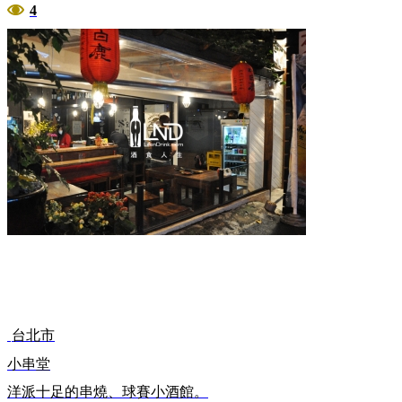
4
台北市
小串堂
洋派十足的串燒、球賽小酒館。