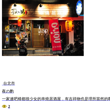
台北市
夜の酌
一家連吧檯都很少女的串燒居酒屋，有吉祥物也是理所當然的啊
2