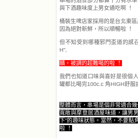
串場的酒食部分都算十分有水準
與下酒趣味度上男女通吃啊 ！
桶裝生啤店家採用的是台北東區居酒
因為絕對新鮮，所以順暢啦 ！
但不知受到哪種邪門歪道的感召
H",
贛，被調的超難喝的啦 ！
我們也知道口味與喜好是很個人
罐都比喝完100c.c 角HIGH
整體而言，串場是個非常適合幾
寬敞與摩登居酒屋味道，讓男男
下”的趣味狀態。
當然，不要點角
啦 ！