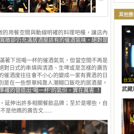
其他搜
敞的用餐空間與動線明確的料理吧檯，讓店內
寬敞卻仍充滿居酒屋該有的催酒氣味，絕對是
滿著下班喝一杯的催酒氣氛，但當空間不再是
是絕對日式的串燒與清酒、生啤或是怎樣的廣告
內的催酒度往往會不小心的變成一家有賣酒的日
台北
特別是在一些想單純靠人潮糊口飯吃的居酒屋。
武藏
準確的營造出“喝一杯”的氣份，實在厲害 ！
，延伸出許多相關餐飲品牌；至於是哪些，自
是他媽的廣告文......