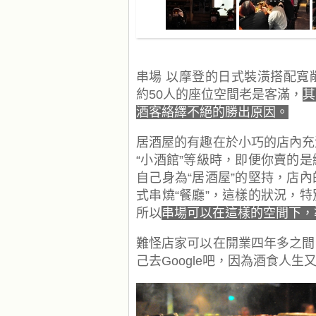
串場 以摩登的日式裝潢搭配寬
約50人的座位空間老是客滿，
其
酒客絡繹不絕的勝出原因。
居酒屋的有趣在於小巧的店內充
“小酒館”等級時，即便你賣的
自己身為“居酒屋”的堅持，店
式串燒“餐廳”，這樣的狀況，
所以
串場可以在這樣的空間下，
難怪店家可以在開業四年多之間
己去Google吧，因為酒食人生又不