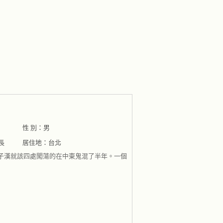
性 別：男
長
居住地：台北
男子漢就該四處闖蕩的在中東鬼混了半年。一個