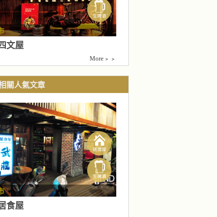
市
四文屋
More﹥﹥
相關人氣文章
市
居食屋