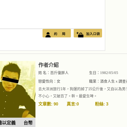
作者介紹
姓 名：百斤復胖人
生日：1982/05/05
戀愛性向：女
職業：酒食人生 x 調查
去大洋洲旅行1年，狗運的掉了15公斤後，又自以為
不小心，又破百了。幹。最愛生啤。
文章數: 90
真言:0
粉絲: 3
難以定義
台幣