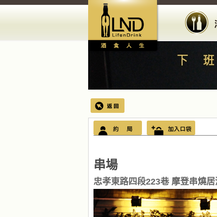
串場
忠孝東路四段223巷 摩登串燒居