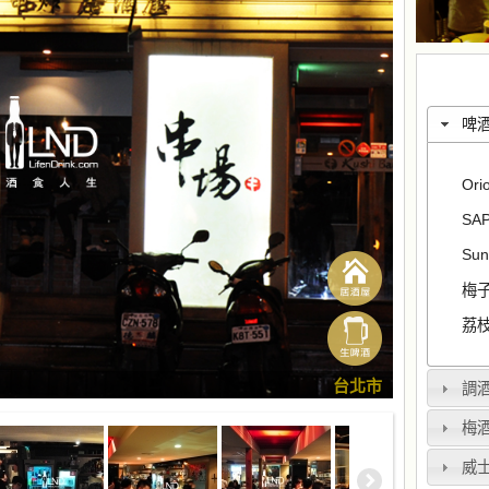
啤
Ori
SA
Sun
梅子
荔枝
台北市
調
梅
威