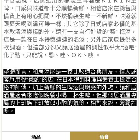
不管怎樣，店家選用的桶裝生啤酒是ＫＩＲＩＮ生
啤，口感與味道都十分順暢新鮮，相信店家在銷售與
備貨上有用心把關，不然桶裝生啤一不新鮮，味道就
跟夏天喝到溫可樂一樣 ; 其它除了日式店家必備的基
本款清酒與燒酌外，還有一支自行進貨的“契” 梅酒，
這是一款在日本得獎連連的名酒 ; 另外店家還提供多
款調酒，但這部分卻又讓居酒屋的調性似乎太“酒吧”
化了點，只能說，恩、哇、ＯＫ、噢 。
整體而言，和居酒屋
是
一家比較適合與朋友、情人或
客戶用餐“微酌”的店; 在日本得到料理與營養士檢定合
格的師傅，加上新鮮的生啤酒與明亮的外場，讓和居
酒屋適合來吃個晚餐小喝一杯生啤，但那個居酒屋專
屬的上班族下班放
似
小酌的氣份，相對來說，薄弱許
多。
酒品
酒食