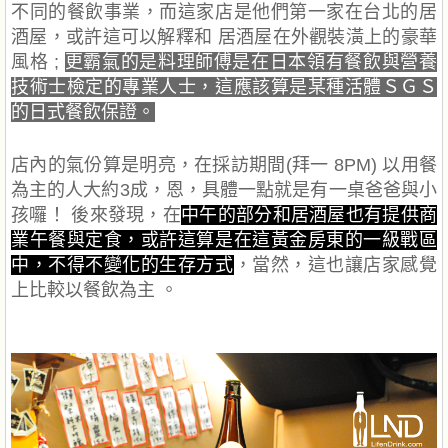
不同的餐飲事業，而這家店是他們第一家在台北的居
酒屋，或許這可以解釋和 居酒屋在外觀裝潢上的豪華
風格 ;
更霸氣的是料理師傅是在日本領有餐飲與營養
技術士檢定的專業人士，這應該算是某種活體ＳＧＳ
的日式餐飲保證。
店內的氣份算是明亮，在採訪期間(拜一 8PM) 以用餐
為主的人大約3成，恩，具體一點就是有一桌爸爸與小
孩囉！ 後來發現，在
中午的部分和居酒屋也有提供商
業午餐與定
食
，或許這算是在這黃金房東的一級戰區
中，不得不變化的生存方式
，當然，這也讓店家感覺
上比較以餐飲為主 。