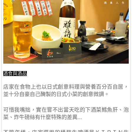
酒食與酒品
店家在食物上也以日式創意料理與營養百分百自居，
並十分自豪自己醃製的日式小菜的創意微調。
可惜我
嘴
拙，實在嘗不出當天吃的下酒菜鱈魚肝、泡
菜、炸牛磅絲有什麼特殊的差異...