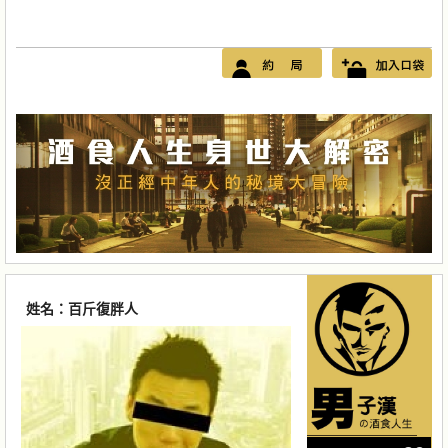
姓名：百斤復胖人