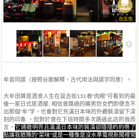
台北市
牟音同謀（按照谷歌解釋，古代用法與謀字同意）。
大牟田算是酒食人生在延吉街131巷“肉眼”可看到的最
後一家日式居酒屋; 相信曾路過的曠男怨女們即便念不
出那個“牟”字，也會對它充滿日本味的外觀裝潢留下深
刻的印象 ，但對於曾在下班時間多次路過此店的我而
言，
它通撤明亮且滿滿日本味的裝潢卻隱隱約約帶了
點讓我猶豫的“菜味“或是一種像是沒水準電視新聞裡常