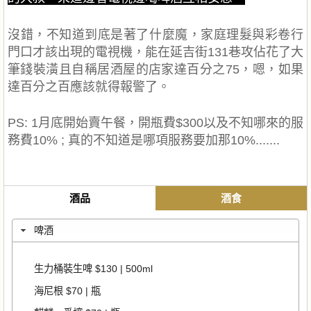
沒錯，不知道到底是著了什麼魔，家庭理髮與彩卷行
門口才該出現的電視機，能在延吉街131巷攻佔花了大
筆錢裝潢且自稱居酒屋的店家達百分之75，嗯，如果
達百分之百應該就得報警了。
PS: 1月底開始賣午餐，開瓶費$300以及不知哪來的服
務費10% ; 真的不知道是哪項服務要加那10%.......
酒品
酒食
啤酒
生力桶裝生啤 $130 | 500ml
海尼根 $70 | 瓶