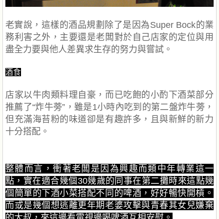
老實說，這樣的酒品規劃除了是因為Super Bock的業
務利害之外，主要還是老闆對於自己店家的定位與用
盡全力要與他人差異求生存的努力與嘗試。
酒食
店家以牛肉類料理自豪，而已吃飽的小酌下酒菜部分
推薦了“炸牛蒡”，雖是1小時內吃到的第二盤炸牛蒡，
但充滿海苔粉的味道卻是有趣許多，且與新鮮的新力
十分搭配。
整體而言，衝著老闆是因為興趣而類中年轉業這一
點，實在適合幾個30幾歲的同事在第二攤時來這點幾
個簡單的下酒小菜搭配不同的啤酒，好好暢快開槓。
而或是幾個想逃離更年期老婆攻擊與青春其女兒嫌棄
的大叔，來這邊看電視邊喝啤酒互相安慰。