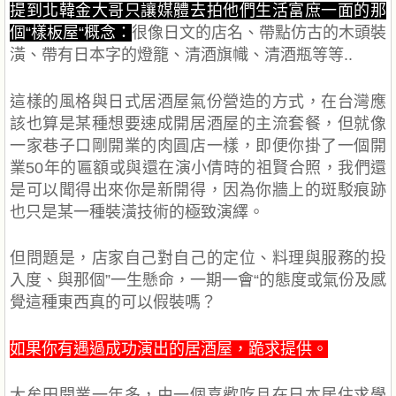
提到北韓金大哥只讓媒體去拍他們生活富庶一面的那
個“樣板屋“概念：
很像日文的店名、帶點仿古的木頭裝
潢、帶有日本字的燈籠、清酒旗幟、清酒瓶等等..
這樣的風格與日式居酒屋氣份營造的方式，在台灣應
該也算是某種想要速成開居酒屋的主流套餐，但就像
一家巷子口剛開業的肉圓店一樣，即便你掛了一個開
業50年的匾額或與還在演小倩時的祖賢合照，我們還
是可以聞得出來你是新開得，因為你牆上的斑駁痕跡
也只是某一種裝潢技術的極致演繹。
但問題是，店家自己對自己的定位、料理與服務的投
入度、與那個”一生懸命，一期一會“的態度或氣份及感
覺這種東西真的可以假裝嗎？
如果你有遇過成功演出的居酒屋，跪求提供。
大牟田開業一年多，由一個喜歡吃且在日本居住求學