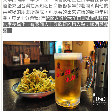
過後來回台灣在某知名日商服務多年的老闆Ａ與他的
喜歡喝的朋友所組成，可以看的出來這樣的類中年創
業，算是十分帶種; 而
老闆Ａ對於大牟田要如何與其他
店家差異化，有我個人十分欣賞的切入點：啤酒與清
酒。