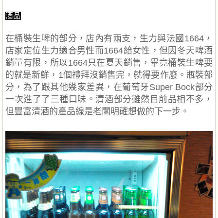
酒品
在桶裝生啤的部分，店內有兩支，生力與法國1664，
店家定位生力適合男性而1664給女性，但因冬天啤酒
銷量有限，所以1664只在夏天銷售，畢竟桶裝生啤要
的就是新鮮，1個禮拜沒銷售完，就得要作廢。瓶裝部
分，為了跟其他幾家差異，在葡萄牙Super Bock部分
一次進了了三種口味。清酒部分雖然目前品相不多，
但豐富清酒的產品線是老闆明確想做的下一步。